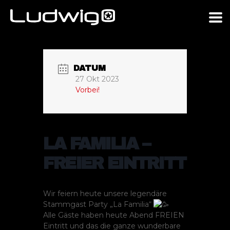
DATUM
27 Okt 2023
Vorbei!
LA FAMILIA –
FREIER EINTRITT
Wir feiern heute unsere legendäre
Stammgast Party „La Familia“
Alle Gäste haben heute Abend FREIEN
Eintritt und das die ganze wunderbare