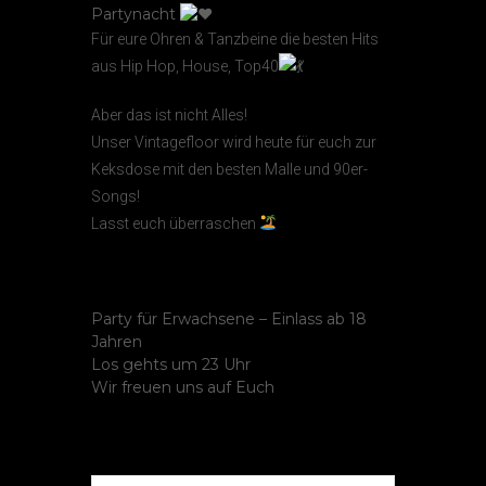
Partynacht
Für eure Ohren & Tanzbeine die besten Hits
aus Hip Hop, House, Top40
Aber das ist nicht Alles!
Unser Vintagefloor wird heute für euch zur
Keksdose mit den besten Malle und 90er-
Songs!
Lasst euch überraschen
Party für Erwachsene – Einlass ab 18
Jahren
Los gehts um 23 Uhr
Wir freuen uns auf Euch