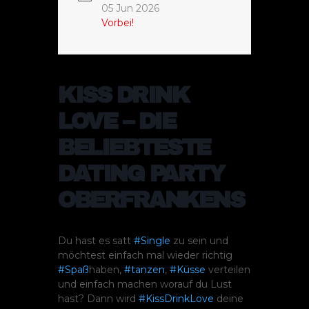
05 Jun 2026
Vorbei!
KISS DRINK
LOVE – DIE
BELIEBTESTE
DATING PARTY
OBERFRANKENS
Du hast es satt
#Single
zu sein und
möchtest einfach mal wieder richtig
#Spaß
haben,
#tanzen
,
#Küsse
verteilen
und einfach machen worauf du Lust
hast? Dann wird
#KissDrinkLove
deine