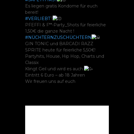
Es liegen gratis Kondome für euch
bereit!
#VERLIEBT
?
PFEFFI & F**-Party_Shots für feierliche
1,50€ die ganze Nacht !
#NÜCHTERNZUSCHÜCHTERN
GIN TONIC und BARCADI RAZZ
SPRITE heute für feierliche 5,50€!
Partyhits, House, Hip Hop, Charts und
Classix
Klingt Geil und wird es auch
Eintritt 6 Euro – ab 18 Jahren
Wir freuen uns auf euch
Die Veranstaltung ist
beendet.