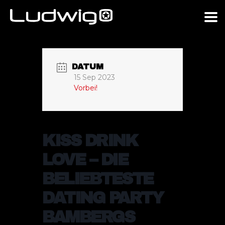
DATUM
15 Sep 2023
Vorbei!
KISS DRINK
LOVE – DIE
BELIEBTESTE
DATING PARTY
BAMBERGS