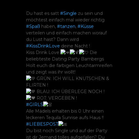
Du hast es satt
#Single
zu sein und
möchtest einfach mal wieder richtig
#Spaß
haben,
#tanzen
,
#Küsse
verteilen und einfach machen worauf
du Lust hast? Dann wird
#KissDrinkLove
deine Nacht !
Kiss Drink Love
Die
beliebteste Dating Party Bambergs
Holt euch die farbigen Leuchtarmreifen
und zeigt was ihr wollt!
GRÜN: ICH WILL KNUTSCHEN &
FLIRTEN !
BLAU: ICH ÜBERLEGE NOCH !
ROT: VERGEBEN !
#GIRLS
Alle Mädels erhalten bis 0 Uhr einen
leckeren Tequila Sunrise aufs Haus !!
#LIEBESPOST
Du bist noch Single und auf der Party
ist dir Jemand tolles aufgefallen? Du