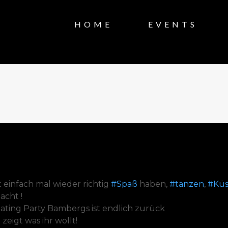
HOME
EVENTS
 einfach mal wieder richtig
#Spaß
haben,
#tanzen
,
#Küs
acht !
Dating Party Bambergs ist endlich zurück
eigt was ihr wollt!