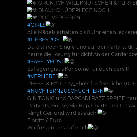
GRÜN: ICH WILL KNUTSCHEN & FLIRTEN
BLAU: ICH ÜBERLEGE NOCH !
ROT: VERGEBEN !
#GIRLS
Alle Mädels erhalten bis 0 Uhr einen leckeren
#LIEBESPOST
Du bist noch Single und auf der Party ist di
heute die Lösung für dich! An der Garderobe 
#SAFETYFIRST
Es liegen gratis Kondome für euch bereit!
#VERLIEBT
?
PFEFFI & F**-Party_Shots für feierliche 1,00€
#NÜCHTERNZUSCHÜCHTERN
GIN TONIC und BARCADI RAZZ SPRITE heute
Partyhits, House, Hip Hop, Charts und Classix
Klingt Geil und wird es auch
Eintritt 6 Euro
Wir freuen uns auf euch