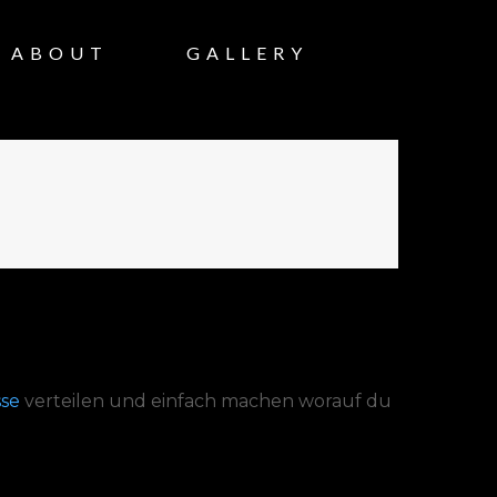
ABOUT
GALLERY
se
verteilen und einfach machen worauf du