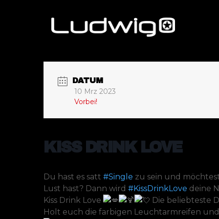
DATUM
10 Mrz 2023
Vorbei!
KISS DRINK LOVE
Du hast es satt
#Single
zu sein und möchtest
Lust hast? Dann wird
#KissDrinkLove
deine N
Kiss Drink Love
Die beliebteste 
Holt euch die farbigen Leuchtarmreifen und z