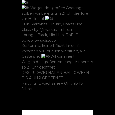
Wegen des großen Andrangs
stoßen wir bereits um 21 Uhr die Tore
zur Hölle auf
Club: Partyhits, House, Charts und
Classix by @markus.ambrosi
Lounge: Black, Hip Hop, RnB, Old
School by @djcoop
Kostüm ist keine Pflicht ihr dürft
kommen wir Ihr euch wohlfühlt, alle
Gäste sind
-Willkommen!
Wegen des großen Andrangs ist bereits
ab 21 Uhr geöffnet
DAS LUDWIG HAT AN HALLOWEEN
BIS 4 UHR GEÖFFNET !!
Party für Erwachsene – Only ab 18
Jahren!