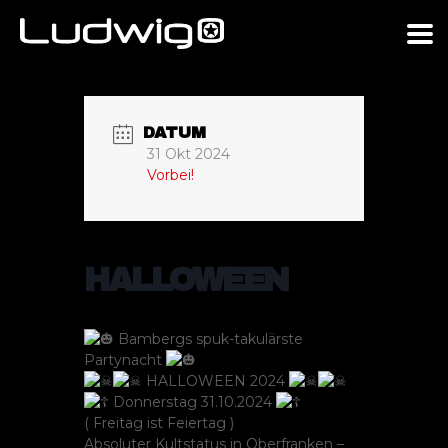
DATUM
31 Okt 2024
Vorbei!
HALLOWEEN
Bambergs spuk-takulärste
Partynacht
HALLOWEEN 2024
Donnerstag 31.10.2024
( Freitag ist Feiertag )
Absoluter Kultstatus in Oberfranken –