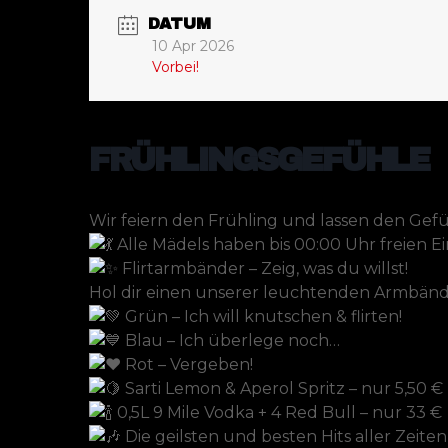
DATUM
10 Apr 2026
Vorbei!
FRÜHLINGSGEFÜHLE
Wir feiern den Frühling und lassen den Gefü
Alle Mädels haben bis 00:00 Uhr freien Ein
Flirtarmbänder – Zeig, was du willst!
Hol dir einen unserer leuchtenden Armbänd
Grün – Ich will knutschen & flirten!
Blau – Ich überlege noch…
Rot – Vergeben!
Sarti Lemon & Aperol Spritz – nur 5,50 €
0,5L 9 Mile Vodka + 4 Red Bull – nur 33 €
Die geilsten und besten Hits aller Zeiten 