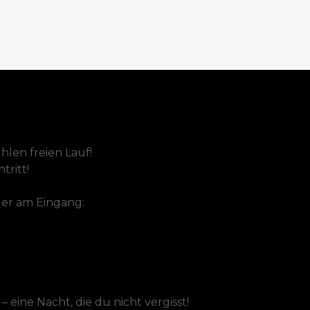
hlen freien Lauf!
tritt!
er am Eingang:
– eine Nacht, die du nicht vergisst!