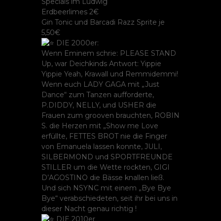
Specials im Ludwig
Erdbeerlimes 2€
Gin Tonic und Barcadi Razz Sprite je
5,50€
DIE 2000er:
Wenn Eminem schrie: PLEASE STAND
Up, war Deichkinds Antwort: Yippie
Yippie Yeah, Krawall und Remmidemmi!
Wenn euch LADY GAGA mit „Just
Dance“ zum Tanzen aufforderte,
P.DIDDY, NELLY, und USHER die
Frauen zum grooven brauchten, ROBIN
S. die Herzen mit „Show me Love
erfüllte, FETTES BROT nie die Finger
von Emanuela lassen konnte, JULI,
SILBERMOND und SPORTFREUNDE
STILLER um die Wette rockten, GIGI
D’AGOSTINO die Bässe knallen ließ.
Und sich NSYNC mit einem „Bye Bye
Bye“ verabschiedeten, seit ihr bei uns in
dieser Nacht genau richtig !
DIE 2010er