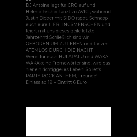
DJ Antoine legt für CRO auf und
Helene Fischer tanzt zu AVICI, während
Justin Bieber mit SIDO rappt. Schnapp
euch eure LIEBLINGSMENSCHEN und
feiert mit uns dieses geile letzte
Jahrzehnt! Schließlich sind wir
GEBOREN UM ZU LEBEN und tanzen
ATEMLOS DURCH DIE NACHT!
Wenn für euch HULAPALU und WAKA
WAKAkeine Fremdwörter sind, wird das
hier ein richtiggeiles Leben! So let‘s
PARTY ROCK ANTHEM, Freunde!
Einlass ab 18 – Eintritt 6 Euro
Die Veranstaltung ist
beendet.