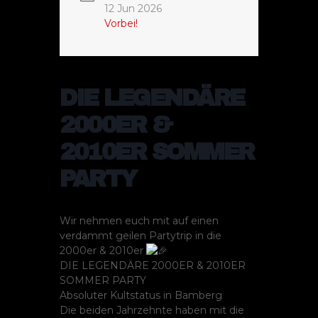
12 Jun 2026
Vorbei!
DIE LEGENDÄRE
2000ER &
2010ER SOMMER
PARTY
Wir nehmen euch mit auf einen
verdammt geilen Partytrip in die
2000er & 2010er
DIE LEGENDÄRE 2000ER & 2010ER
SOMMER PARTY
Absoluter Kultstatus in Bamberg
Die beiden Jahrzehnte haben mit die