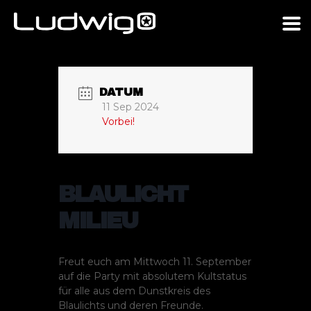
DATUM
11 Sep 2024
Vorbei!
BLAULICHT
MILIEU
Freut euch am Mittwoch 11. September
auf die Party mit absolutem Kultstatus
für alle aus dem Dunstkreis des
Blaulichts und deren Freunde.