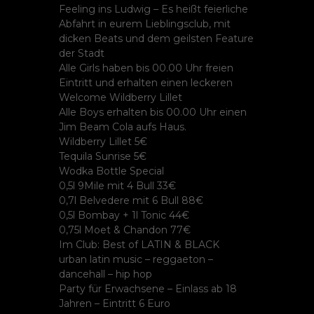
Feeling ins Ludwig – Es heißt feierliche
Abfahrt in eurem Lieblingsclub, mit
dicken Beats und dem geilsten Feature
der Stadt
Alle Girls haben bis 00.00 Uhr freien
Eintritt und erhalten einen leckeren
Welcome Wildberry Lillet
Alle Boys erhalten bis 00.00 Uhr einen
Jim Beam Cola aufs Haus.
Wildberry Lillet 5€
Tequila Sunrise 5€
Wodka Bottle Special
0,5l 9Mile mit 4 Bull 33€
0,7l Belvedere mit 6 Bull 88€
0,5l Bombay + 1l Tonic 44€
0,75l Moet & Chandon 77€
Im Club: Best of LATIN & BLACK
urban latin music – reggaeton –
dancehall – hip hop
Party für Erwachsene – Einlass ab 18
Jahren – Eintritt 6 Euro