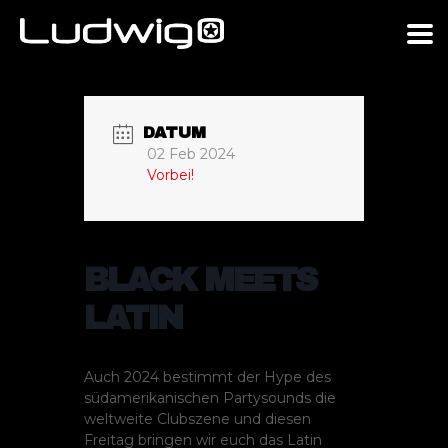
DATUM
02 Feb 2024
Vorbei!
BLACK MEETS
LATIN
Auch 2024 bestimmt der Hype des
südamerikanischen Partysounds die
weltweite Clubszene und diesen
Freitag bringen wir euch das Latin