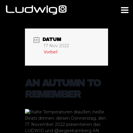
DATUM
17 Nov 2022
Vorbei!
AN AUTUMN TO
REMEMBER
Kalte Temperaturen draußen, heiße
Beats drinnen: diesen Donnerstag, den
17. November 2022 präsentieren das
LUDWIG und @aegeebamberg AN