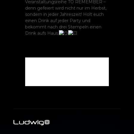
Veranstaltungsreihe TO REMEMBER –
denn gefeiert wird nicht nur im Herbst,
sondern in jeder Jahreszeit! Holt euch
einen Drink auf jeder Party und
bekommt nach drei Stempeln einen
Drink aufs Haus.
Die Veranstaltung ist
beendet.