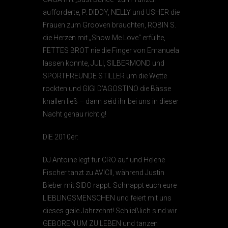
aufforderte, P. DIDDY, NELLY und USHER die
Frauen zum Grooven brauchten, ROBIN S.
die Herzen mit „Show Me Love“ erfüllte,
FETTES BROT nie die Finger von Emanuela
lassen konnte, JULI, SILBERMOND und
SPORTFREUNDE STILLER um die Wette
rockten und GIGI D’AGOSTINO die Bässe
knallen ließ – dann seid ihr bei uns in dieser
Nacht genau richtig!
DIE 2010er:
DJ Antoine legt für CRO auf und Helene
Fischer tanzt zu AVICII, während Justin
Bieber mit SIDO rappt. Schnappt euch eure
LIEBLINGSMENSCHEN und feiert mit uns
dieses geile Jahrzehnt! Schließlich sind wir
GEBOREN UM ZU LEBEN und tanzen