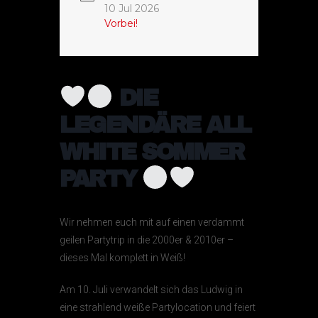
10 Jul 2026
Vorbei!
DIE
LEGENDÄRE ALL
WHITE SOMMER
PARTY
Wir nehmen euch mit auf einen verdammt
geilen Partytrip in die 2000er & 2010er –
dieses Mal komplett in Weiß!
Am 10. Juli verwandelt sich das Ludwig in
eine strahlend weiße Partylocation und feiert