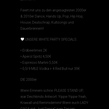
Feiert mit uns zu den angesagtesten 2000er
& 2010er Dance, Hands Up, Pop, Hip Hop,
House, Deutschrap, Kultsongs und
Dauerbrennern!
UNSERE WHITE PARTY SPECIALS:
• Erdbeerlimes 2€
• Aperol Spritz 4,50€
• Espresso Martini 5,50€
• 0,5l 9 MILE Vodka + 4 Red Bull nur 39€
DIE 2000er:
Wenn Eminem schrie: PLEASE STAND UP,
war Deichkinds Antwort: Yippie Yippie Yeah,
Krawall und Remmidemmi! Wenn euch LADY
GAGA mit „Just Dance“ zum Tanzen