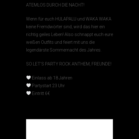
ATEMLOS DURCH DIE NACHT!
Wenn für euch HULAPALU und WAKA WAKA
keine Fremdwörter sind, wird das hier ein
richtig geiles Leben! Also schnappt euch eure
weißen Outfits und feiert mit uns die
legendärste Sommernacht des Jahres.
SO LET’S PARTY ROCK ANTHEM, FREUNDE!
Einlass ab 18 Jahren
Partystart 23 Uhr
Eintritt 6€
Die Veranstaltung ist
beendet.