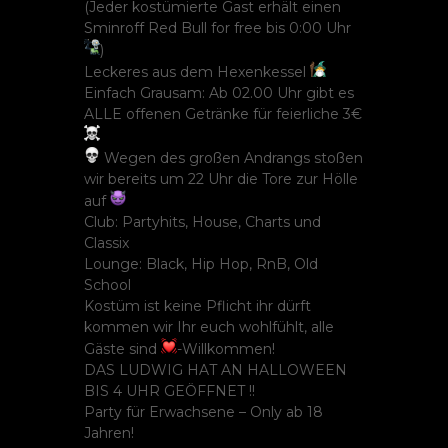
(Jeder kostümierte Gast erhält einen
Sminroff Red Bull for free bis 0:00 Uhr
)
Leckeres aus dem Hexenkessel
Einfach Grausam: Ab 02.00 Uhr gibt es
ALLE offenen Getränke für feierliche 3€
Wegen des großen Andrangs stoßen
wir bereits um 22 Uhr die Tore zur Hölle
auf
Club: Partyhits, House, Charts und
Classix
Lounge: Black, Hip Hop, RnB, Old
School
Kostüm ist keine Pflicht ihr dürft
kommen wir Ihr euch wohlfühlt, alle
Gäste sind
-Willkommen!
DAS LUDWIG HAT AN HALLOWEEN
BIS 4 UHR GEÖFFNET !!
Party für Erwachsene – Only ab 18
Jahren!