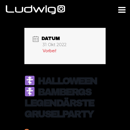
DATUM
31 Okt 2022
Vorbei!
HALLOWEEN
BAMBERGS
LEGENDÄRSTE
GRUSELPARTY